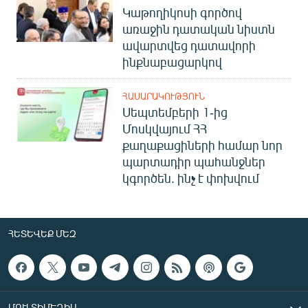
Կաթողիկոսի գործով
առաջին դատական նիստն
ավարտվեց դատավորի
ինքնաբացարկով
ՀԱՍԱՐԱԿՈՒԹՅՈՒՆ
Սեպտեմբերի 1-ից
Մոսկվայում ՀՀ
քաղաքացիների համար նոր
պարտադիր պահանջներ
կգործեն. ինչ է փոխվում
ՀԵՏԵՎԵՔ ՄԵԶ
ՄՈՒԼՏԻՄԵԴԻԱ