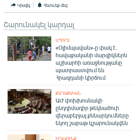
Կիսվել
Հետևեք մեզ
Շարունակել կարդալ
ՍՊՈՐՏ
«Օլիմպավան»-ը փակ է.
հավաքականի մարզիկներն
աշխարհի առաջնությանը
պատրաստվում են
Հրազդանի կիրճում
ՔԱՂԱՔԱԿԱՆ
ԱԺ փոխխոսնակի
ընդդիմադիր թեկնածուի
վերաբերյալ քննարկումները
եկող շաբաթ կշարունակվեն
ԻՐԱՎՈՒՆՔ