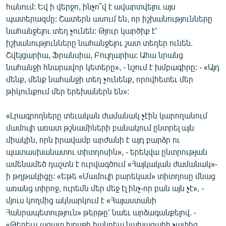
հանում: Եվ ի վերջո, ինչո՞վ է ավարտվելու այս
ՄԻՋԱԶԳԱՅԻՆ
պատերազմը: Շատերն ասում են, որ իշխանությունները
ՄՇԱԿՈՒՅԹ
նահանջելու տեղ չունեն: Թյուր կարծիք է՝
իշխանությունները նահանջելու շատ տեղեր ունեն.
ՍՊՈՐՏ
Շվեյցարիա, Ֆրանսիա, Բուլղարիա: Ահա նրանց
ՄԵԿՆԱԲԱՆՈՒԹՅՈՒՆ
նահանջի հնարավոր կետերը», - նշում է խմբագիրը: - «Այդ
մենք, մենք նահանջի տեղ չունենք, որովհետեւ մեր
ՏՏ ԵՒ ԻՆՏԵՐՆԵՏ
թիկունքում մեր երեխաներն են»:
ԿՈՐՈՆԱՎԻՐՈՒՍ
«Լրագրողները տեւական ժամանակ չէին կարողանում
ԱՐԽԻՎ
մամուլի առատ թշնամիների բանակում ընտրել այն
ՏԵՍԱՆՅՈՒԹԵՐ
միակին, որն իրավամբ արժանի է այդ բարձր ու
պատասխանատու տիտղոսին», - երեկվա ընտրության
ԲԱՆԱՎԵՃ
ամենամեծ դաշտն է ուրվագծում «Հայկական ժամանակ»-
ՁԳՏԵԼՈՎ ԼԱՎԱԳՈՒՅՆԻՆ
ի թղթակիցը: «Եթե «Մամուլի բարեկամ» տիտղոսը մնաց
առանց տիրոջ, ուրեմն մեր մեջ էլ ինչ-որ բան այն չէ», -
ՓՈԴՔԱՍԹ
մյուս կողմից ակնարկում է «Հայաստանի
Հանրապետություն» թերթը՝ նաեւ արձագանքելով. -
Հայերեն
«Թերեւս ազատ խոսքի հանդեպ նախագահի չափից