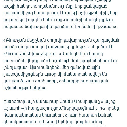
English
ավելի հանդուրժողականությունը, երբ ցանկացած
լրատվամիջոց կարողանում է ասել ինչ խելքին փչի, երբ
Русский
սպառվելով արդեն երեւի այլեւս բան չի մնացել գրելու,
իսկապես նախագահին դարձնում է «մամուլի թշնամի»:
ՀԵՏԵՎԵՔ ՄԵԶ
«Բնության մեջ չկան ժողովրդավարության զարգացման
բարձր մակարդակով աղքատ երկրներ», - ընդգծում է
«Գոլոս Արմենիի» թերթը: - «Մամուլն էլ չի կարող
«առանձին վերցրած» կայանալ նման պայմաններում ու
լինել ազատ: Այսուհանդերձ, մեր զանգվածային
«Ազատության» բոլոր կայքերը
լրատվամիջոցներն այսօր մի մակարդակ ավելի են
կայացած, քան գործադիր, օրենսդիր ու դատական
իշխանությունները»:
Էներգետիկայի նախարար Արմեն Մովսիսյանը «Հայոց
Աշխարհ»-ի հարցազրույցում ներկայացնում է, թե իրենց
Հանրապետական կուսակցությունը ինչպիսի էական
դերակատարում ունեցավ երկիրը կազմալուծող