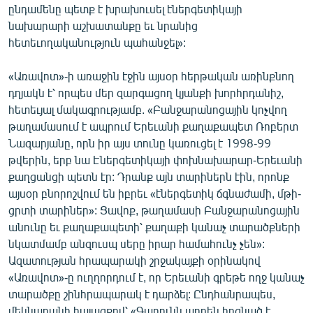
ընդամենը պետք է խրախուսել էներգետիկայի
նախարարի աշխատանքը եւ նրանից
հետեւողականություն պահանջել»:
«Առավոտ»-ի առաջին էջին այսօր հերթական առինքնող
դղյակն է՝ որպես մեր զարգացող կյանքի խորհրդանիշ,
հետեւյալ մակագրությամբ. «Բանջարանոցային կոչվող
թաղամասում է ապրում Երեւանի քաղաքապետ Ռոբերտ
Նազարյանը, որն իր այս տունը կառուցել է 1998-99
թվերին, երբ նա Էներգետիկայի փոխնախարար-Երեւանի
քաղցանցի պետն էր: Դրանք այն տարիներն էին, որոնք
այսօր բնորոշվում են իբրեւ «էներգետիկ ճգնաժամի, մթի-
ցրտի տարիներ»: Ցավոք, թաղամասի Բանջարանոցային
անունը եւ քաղաքապետի՝ քաղաքի կանաչ տարածքների
նկատմամբ անզուսպ սերը իրար համահունչ չեն»:
Ազատության հրապարակի շրջակայքի օրինակով
«Առավոտ»-ը ուղղորդում է, որ Երեւանի գրեթե ողջ կանաչ
տարածքը շինհրապարակ է դարձել: Ընդհանրապես,
մեկնաբանի հայացքով՝ «Գարունն արդեն հոգնած է