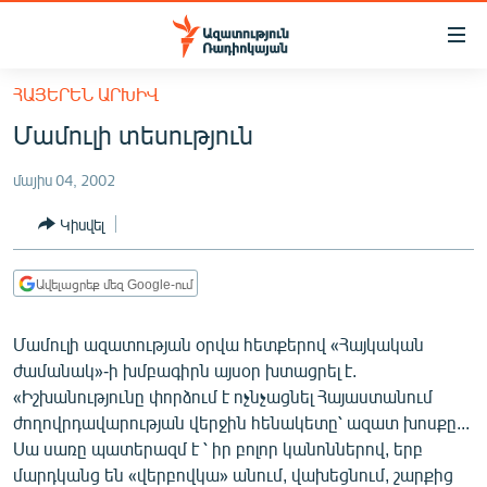
Մատչելիության
հղումներ
Անցնել
ՀԱՅԵՐԵՆ ԱՐԽԻՎ
հիմնական
ԱԶԱՏՈՒԹՅՈՒՆ TV
Մամուլի տեսություն
բովանդակությանը
ՀԱՅԱՍՏԱՆ
Անցնել
մայիս 04, 2002
հիմնական
ՔԱՂԱՔԱԿԱՆ
մենյուին
Կիսվել
ԸՆՏՐՈՒԹՅՈՒՆՆԵՐ 2026
Որոնում
ԻՐԱՎՈՒՆՔ
Ավելացրեք մեզ Google-ում
ՀԱՍԱՐԱԿՈՒԹՅՈՒՆ
Մամուլի ազատության օրվա հետքերով «Հայկական
ՏՆՏԵՍՈՒԹՅՈՒՆ
ժամանակ»-ի խմբագիրն այսօր խտացրել է.
ՂԱՐԱԲԱՂ
«Իշխանությունը փորձում է ոչնչացնել Հայաստանում
ժողովրդավարության վերջին հենակետը՝ ազատ խոսքը...
ՊԱՏԵՐԱԶՄԻ 6 ՇԱԲԱԹՆԵՐԸ
Սա սառը պատերազմ է ՝ իր բոլոր կանոններով, երբ
ՏԱՐԱԾԱՇՐՋԱՆ
մարդկանց են «վերբովկա» անում, վախեցնում, շարքից