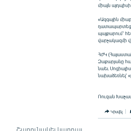
միայն այդպիսի 
«Ազգային միա
դատապարտեց ն
պայքարում՝ հ
վարչակազմի վ
ՀԺԿ (Հայաստա
Զաքարյանը հա
նաեւ Սոցիալիս
նախաձեռնել՝ «
Ռուզան Խաչատ
Կիսվել
Շարունակել կարդալ