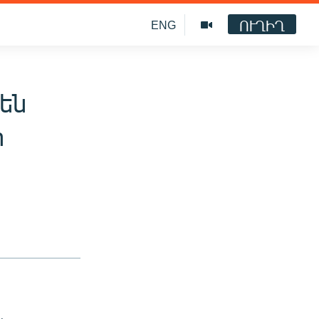
ՈՒՂԻՂ
ENG
են
ի