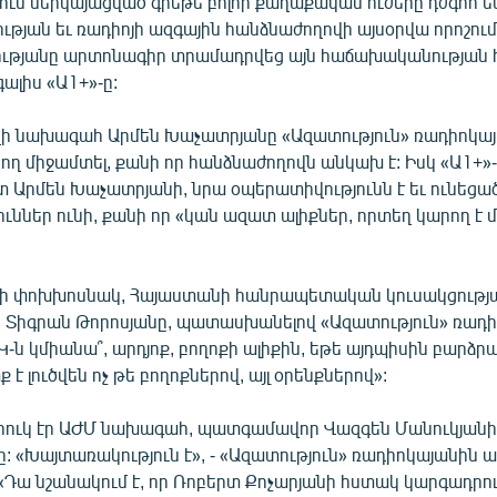
ում ներկայացված գրեթե բոլոր քաղաքական ուժերը դժգոհ ե
թյան եւ ռադիոյի ազգային հանձնաժողովի այսօրվա որոշում
ությանը արտոնագիր տրամադրվեց այն հաճախականության 
գալիս «Ա1+»-ը:
վի նախագահ Արմեն Խաչատրյանը «Ազատություն» ռադիոկա
րող միջամտել, քանի որ հանձնաժողովն անկախ է: Իսկ «Ա1+»-
 Արմեն Խաչատրյանի, նրա օպերատիվությունն է եւ ունեցած
ւններ ունի, քանի որ «կան ազատ ալիքներ, որտեղ կարող է 
վի փոխխոսնակ, Հայաստանի հանրապետական կուսակցությա
իգրան Թորոսյանը, պատասխանելով «Ազատություն» ռադի
Կ-ն կմիանա՞, արդյոք, բողոքի ալիքին, եթե այդպիսին բարձր
է լուծվեն ոչ թե բողոքներով, այլ օրենքներով»:
րուկ էր ԱԺՄ նախագահ, պատգամավոր Վազգեն Մանուկյան
 «Խայտառակություն է», - «Ազատություն» ռադիոկայանին 
 «Դա նշանակում է, որ Ռոբերտ Քոչարյանի հստակ կարգադրությ