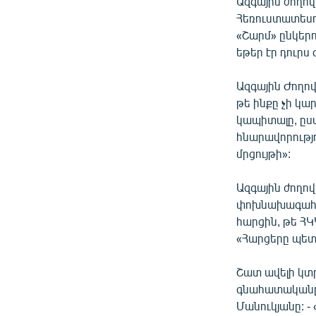
Ազգային ժողով
ՄԻՋԱԶԳԱՅԻՆ
Հեռուստատեսու
ՄՇԱԿՈՒՅԹ
«Շարմ» ընկեր
եթեր էր դուրս 
ՍՊՈՐՏ
ՄԵԿՆԱԲԱՆՈՒԹՅՈՒՆ
Ազգային Ժողո
թե ինքը չի կա
ՏՏ ԵՒ ԻՆՏԵՐՆԵՏ
կապիտալը, ըստ
ԿՈՐՈՆԱՎԻՐՈՒՍ
հնարավորությո
մրցույթի»:
ԱՐԽԻՎ
ՏԵՍԱՆՅՈՒԹԵՐ
Ազգային ժողո
փոխնախագահ Տ
ԲԱՆԱՎԵՃ
հարցին, թե ՀԿ
ՁԳՏԵԼՈՎ ԼԱՎԱԳՈՒՅՆԻՆ
«Հարցերը պետք 
ՓՈԴՔԱՍԹ
Շատ ավելի կտ
գնահատականը:
Մանուկյանը: -