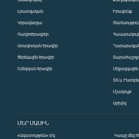
Լրատվական
Իրավունք
Կիրակնօրյա
Տնտեսությու
Ռադիոծրագրեր
Հասարակութ
Առավոտյան ծրագիր
Ղարաբաղյան
Ցերեկային ծրագիր
Տարածաշրջ
Հայերեն
Երեկոյան ծրագիր
Միջազգային
English
ՏՏ և Ինտեր
Русский
Մշակույթ
ՀԵՏԵՎԵՔ ՄԵԶ
Արխիվ
ՄԵՐ ՄԱՍԻՆ
«Ազատություն» ռ/կ
Կապը մեզ հ