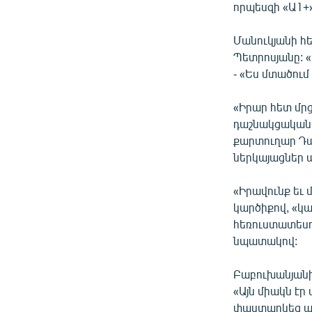
որպեսզի «Ա1+
Մանուկյանի հ
Պետրոսյանը: «
- «Ես մտածում
«Իրար հետ մրց
դաշնակցական 
քարտուղար Դավ
ներկայացներ պ
«Իրավունք եւ
կարծիքով, «կ
հեռուստատեսու
նպատակով:
Բաբուխանյանի
«Այն միակն էր 
փաստարկեց պատ