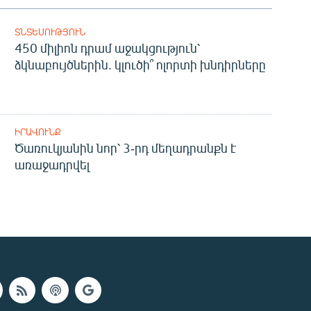
ՏՆՏԵՍՈՒԹՅՈՒՆ
450 միլիոն դրամ աջակցություն՝
ձկնաբույծներին. կլուծի՞ ոլորտի խնդիրները
ԻՐԱՎՈՒՆՔ
Ծառուկյանին նոր՝ 3-րդ մեղադրանքն է
առաջադրվել