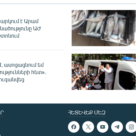
արկում է Արամ
նածությունը ԱԺ
տոնում
մ, ասոցացնում եմ
ությունների հետ».
ուգանվեց
Ր
ՀԵՏԵՎԵՔ ՄԵԶ
ն