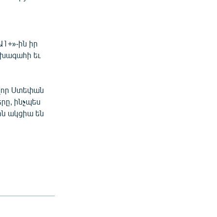
ը
1+»-ին իր
ախագահի եւ
վոր Ստեփան
րը, ինչպես
ին ակցիա են