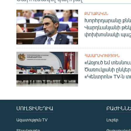
ՔԱՂԱՔԱԿԱՆ
Խորհրդարանը քնն
Վարդևանյանի թեկ
փոխխոսնակի պաշ
ՀԱՍԱՐԱԿՈՒԹՅՈՒՆ
«Առյուծ եմ տեսնու
Ծառուկյանի ընկեր
«Կենտրոն» TV-ն տ
ՄՈՒԼՏԻՄԵԴԻԱ
ԲԱԺԻՆՆԵ
Ազատություն TV
Լուրեր
Տեսանյութեր
Քաղաքակա