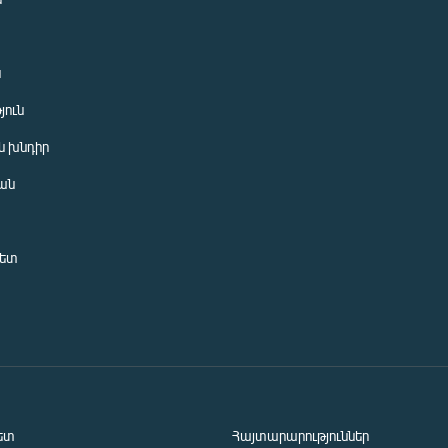
ն
յուն
 խնդիր
ան
նետ
ետ
Հայտարարություններ