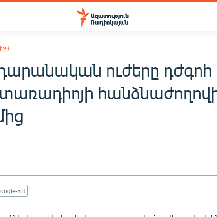
ԽԻՎ
դարանական ուժերը դժգոհ 
ստառադիոյի հանձնաժողով
մից
oogle-ում