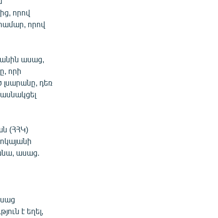
ն
ից, որով
համար, որով
յանին ասաց,
ը, որի
 լսարանը, դեռ
մասնակցել
ն (ՀՀԿ)
ոկայանի
անա, ասաց.
ի
ասաց
ուն է եղել,