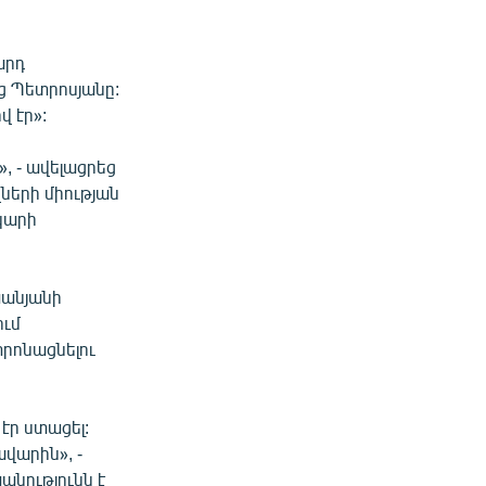
արդ
ց Պետրոսյանը:
վ էր»:
, - ավելացրեց
ների միության
կարի
խանյանի
ում
տրոնացնելու
էր ստացել:
ավարին», -
անությունն է