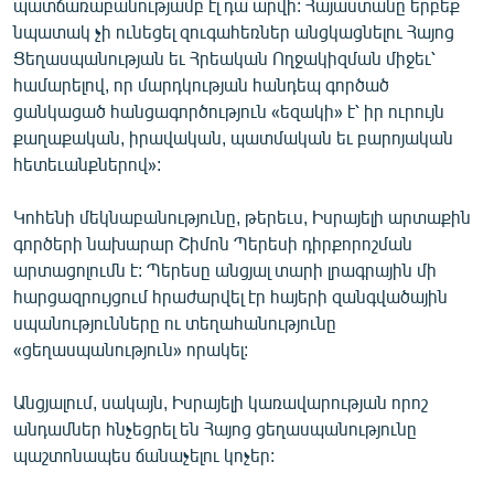
պատճառաբանությամբ էլ դա արվի: Հայաստանը երբեք
English
նպատակ չի ունեցել զուգահեռներ անցկացնելու Հայոց
Ցեղասպանության եւ Հրեական Ողջակիզման միջեւ՝
Русский
համարելով, որ մարդկության հանդեպ գործած
ցանկացած հանցագործություն «եզակի» է՝ իր ուրույն
ՀԵՏԵՎԵՔ ՄԵԶ
քաղաքական, իրավական, պատմական եւ բարոյական
հետեւանքներով»:
Կոհենի մեկնաբանությունը, թերեւս, Իսրայելի արտաքին
գործերի նախարար Շիմոն Պերեսի դիրքորոշման
«Ազատության» բոլոր կայքերը
արտացոլումն է: Պերեսը անցյալ տարի լրագրային մի
հարցազրույցում հրաժարվել էր հայերի զանգվածային
սպանությունները ու տեղահանությունը
«ցեղասպանություն» որակել:
Անցյալում, սակայն, Իսրայելի կառավարության որոշ
անդամներ հնչեցրել են Հայոց ցեղասպանությունը
պաշտոնապես ճանաչելու կոչեր: