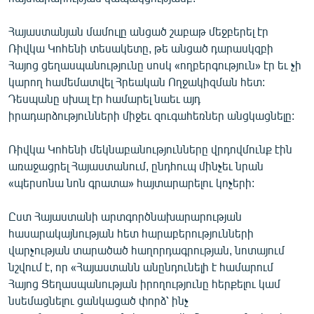
ՄԻՋԱԶԳԱՅԻՆ
Հայաստանյան մամուլը անցած շաբաթ մեջբերել էր
ՄՇԱԿՈՒՅԹ
Ռիվկա Կոհենի տեսակետը, թե անցած դարասկզբի
ՍՊՈՐՏ
Հայոց ցեղասպանությունը սոսկ «ողբերգություն» էր եւ չի
կարող համեմատվել Հրեական Ողջակիզման հետ:
ՄԵԿՆԱԲԱՆՈՒԹՅՈՒՆ
Դեսպանը սխալ էր համարել նաեւ այդ
ՏՏ ԵՒ ԻՆՏԵՐՆԵՏ
իրադարձությունների միջեւ զուգահեռներ անցկացնելը:
ԿՈՐՈՆԱՎԻՐՈՒՍ
Ռիվկա Կոհենի մեկնաբանությունները վրդովմունք էին
ԱՐԽԻՎ
առաջացրել Հայաստանում, ընդհուպ մինչեւ նրան
«պերսոնա նոն գրատա» հայտարարելու կոչերի:
ՏԵՍԱՆՅՈՒԹԵՐ
ԲԱՆԱՎԵՃ
Ըստ Հայաստանի արտգործնախարարության
հասարակայնության հետ հարաբերությունների
ՁԳՏԵԼՈՎ ԼԱՎԱԳՈՒՅՆԻՆ
վարչության տարածած հաղորդագրության, նոտայում
ՓՈԴՔԱՍԹ
նշվում է, որ «Հայաստանն անընդունելի է համարում
Հայոց Ցեղասպանության իրողությունը հերքելու կամ
նսեմացնելու ցանկացած փորձ՝ ինչ
Հայերեն