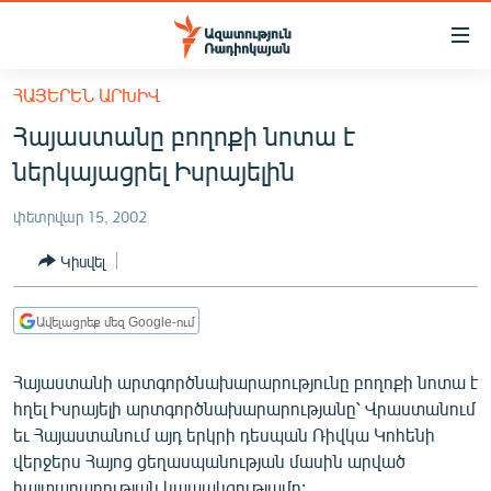
Մատչելիության
հղումներ
Անցնել
ՀԱՅԵՐԵՆ ԱՐԽԻՎ
հիմնական
ԱԶԱՏՈՒԹՅՈՒՆ TV
Հայաստանը բողոքի նոտա է
բովանդակությանը
ՀԱՅԱՍՏԱՆ
Անցնել
ներկայացրել Իսրայելին
հիմնական
ՔԱՂԱՔԱԿԱՆ
մենյուին
փետրվար 15, 2002
ԸՆՏՐՈՒԹՅՈՒՆՆԵՐ 2026
Որոնում
Կիսվել
ԻՐԱՎՈՒՆՔ
ՀԱՍԱՐԱԿՈՒԹՅՈՒՆ
Ավելացրեք մեզ Google-ում
ՏՆՏԵՍՈՒԹՅՈՒՆ
Հայաստանի արտգործնախարարությունը բողոքի նոտա է
ՂԱՐԱԲԱՂ
հղել Իսրայելի արտգործնախարարությանը՝ Վրաստանում
ՊԱՏԵՐԱԶՄԻ 6 ՇԱԲԱԹՆԵՐԸ
եւ Հայաստանում այդ երկրի դեսպան Ռիվկա Կոհենի
վերջերս Հայոց ցեղասպանության մասին արված
ՏԱՐԱԾԱՇՐՋԱՆ
հայտարարության կապակցությամբ: