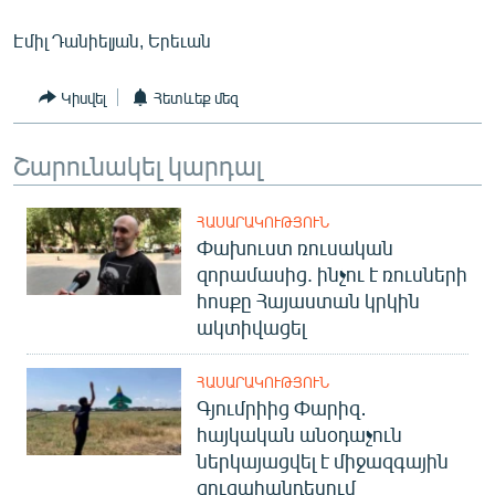
Էմիլ Դանիելյան, Երեւան
Կիսվել
Հետևեք մեզ
Շարունակել կարդալ
ՀԱՍԱՐԱԿՈՒԹՅՈՒՆ
Փախուստ ռուսական
զորամասից. ինչու է ռուսների
հոսքը Հայաստան կրկին
ակտիվացել
ՀԱՍԱՐԱԿՈՒԹՅՈՒՆ
Գյումրիից Փարիզ․
հայկական անօդաչուն
ներկայացվել է միջազգային
ցուցահանդեսում