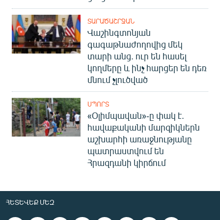
ՏԱՐԱԾԱՇՐՋԱՆ
Վաշինգտոնյան
գագաթնաժողովից մեկ
տարի անց. ուր են հասել
կողմերը և ինչ հարցեր են դեռ
մնում չլուծված
ՍՊՈՐՏ
«Օլիմպավան»-ը փակ է.
հավաքականի մարզիկներն
աշխարհի առաջնությանը
պատրաստվում են
Հրազդանի կիրճում
ՀԵՏԵՎԵՔ ՄԵԶ