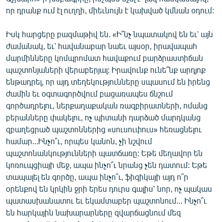
English
որ դրանք ում էլ ուղղի, միեւնույն է կախված կմնան օդում:
Русский
Իսկ հարցերը բազմաթիվ են. «Ի՞նչ նպատակով են եւ' այն
ժամանակ, եւ' հավանաբար նաեւ այսօր, իրավապահ
ՀԵՏԵՎԵՔ ՄԵԶ
մարմինները կոմպրոմատ հավաքում բարձրաստիճան
պաշտոնյաների վերաբերյալ: Իրավունք ունե՞նք արդյոք
ենթադրել, որ այդ տեղեկությունները սպասում են իրենց
ժամին եւ օգտագործվում բացառապես ճնշում
գործադրելու, ներքաղաքական ռազբիրատների, ոմանց
բերանները փակելու, ոչ պիտանի դարձած մարդկանց
«Ազատության» բոլոր կայքերը
զբաղեցրած պաշտոններից «սուսուփուս» հեռացնելու
համար...Ինչո՞ւ, որպես կանոն, չի նշվում
պաշտոնանկությունների պատճառը: Եթե մեղավոր են
կոռուպցիայի մեջ, ապա ինչո՞ւ նրանց չեն դատում: Եթե
տապալել են գործը, ապա ինչո՞ւ, ֆիզիկայի այդ ո՞ր
օրենքով են կրկին ջրի երես դուրս գալիս՝ նոր, ոչ պակաս
պատասխանատու եւ եկամտաբեր պաշտոնում... Ինչո՞ւ
են հարկային նախարարները զվարճացնում մեզ