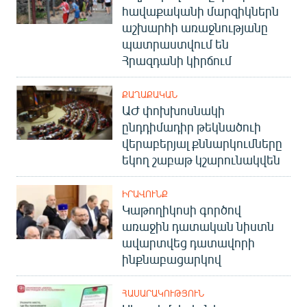
հավաքականի մարզիկներն
աշխարհի առաջնությանը
պատրաստվում են
Հրազդանի կիրճում
ՔԱՂԱՔԱԿԱՆ
ԱԺ փոխխոսնակի
ընդդիմադիր թեկնածուի
վերաբերյալ քննարկումները
եկող շաբաթ կշարունակվեն
ԻՐԱՎՈՒՆՔ
Կաթողիկոսի գործով
առաջին դատական նիստն
ավարտվեց դատավորի
ինքնաբացարկով
ՀԱՍԱՐԱԿՈՒԹՅՈՒՆ