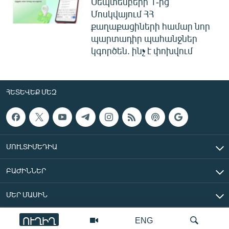
Սեպտեմբերի 1-ից
Մոսկվայում ՀՀ
քաղաքացիների համար նոր
պարտադիր պահանջներ
կգործեն. ինչ է փոխվում
ՀԵՏԵՎԵՔ ՄԵԶ
ՄՈՒԼՏԻՄԵԴԻԱ
ԲԱԺԻՆՆԵՐ
ՄԵՐ ՄԱՍԻՆ
ՈՒՂԻՂ
ENG
«Ազատ Եվրոպա/Ազատություն» ռադիոկայան © 2026