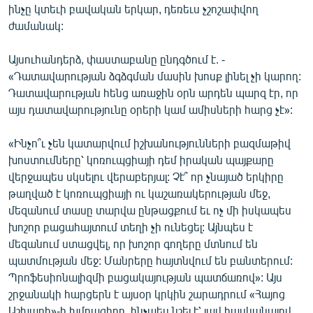
ինչը կտեւի բավական երկար, դեռեւս չշոշափվող
ՄԻՋԱԶԳԱՅԻՆ
ժամանակ:
ՄՇԱԿՈՒՅԹ
Այսուհանդերձ, փաստաբանը ընդգծում է. -
ՍՊՈՐՏ
«Դատավարության ձգձգման մասին խոսք լինել չի կարող:
ՄԵԿՆԱԲԱՆՈՒԹՅՈՒՆ
Դատավարության հենց առաջին օրն արդեն պարզ էր, որ
այս դատավարությունը օրերի կամ ամիսների հարց չէ»:
ՏՏ ԵՒ ԻՆՏԵՐՆԵՏ
ԿՈՐՈՆԱՎԻՐՈՒՍ
«Ինչո՞ւ չեն կատարվում իշխանությունների բազմաթիվ
խոստումները՝ կոռուպցիայի դեմ իրական պայքարը
ԱՐԽԻՎ
վերջապես սկսելու վերաբերյալ: Չէ՞ որ չնայած երկիրը
ՏԵՍԱՆՅՈՒԹԵՐ
թաղված է կոռուպցիայի ու կաշառակերության մեջ,
մեզանում տասը տարվա ընթացքում եւ ոչ մի իսկապես
ԲԱՆԱՎԵՃ
խոշոր բացահայտում տեղի չի ունեցել: Այնպես է
ՁԳՏԵԼՈՎ ԼԱՎԱԳՈՒՅՆԻՆ
մեզանում ստացվել, որ խոշոր գողերը մտնում են
պատմության մեջ: Մանրերը հայտնվում են բանտերում:
ՓՈԴՔԱՍԹ
Պրոֆեսիոնալիզմի բացակայության պատճառով»: Այս
շրջանակի հարցերն է այսօր կրկին շարադրում «Հայոց
Հայերեն
Աշխարհ»-ի խմբագիրը, ինչպես նշել է՝ լավ հասկանալով,