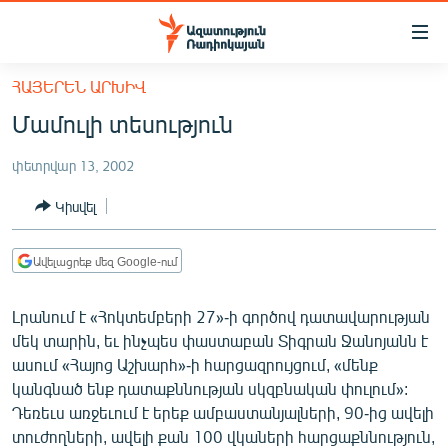
Մատչելիության
հղումներ
Անցնել
ՀԱՅԵՐԵՆ ԱՐԽԻՎ
հիմնական
ԱԶԱՏՈՒԹՅՈՒՆ TV
Մամուլի տեսություն
բովանդակությանը
ՀԱՅԱՍՏԱՆ
Անցնել
փետրվար 13, 2002
հիմնական
ՔԱՂԱՔԱԿԱՆ
մենյուին
Կիսվել
ԸՆՏՐՈՒԹՅՈՒՆՆԵՐ 2026
Որոնում
ԻՐԱՎՈՒՆՔ
Ավելացրեք մեզ Google-ում
ՀԱՍԱՐԱԿՈՒԹՅՈՒՆ
Լրանում է «Հոկտեմբերի 27»-ի գործով դատավարության
ՏՆՏԵՍՈՒԹՅՈՒՆ
մեկ տարին, եւ ինչպես փաստաբան Տիգրան Ջանոյանն է
ՂԱՐԱԲԱՂ
ասում «Հայոց Աշխարհ»-ի հարցազրույցում, «մենք
կանգնած ենք դատաքննության սկզբնական փուլում»:
ՊԱՏԵՐԱԶՄԻ 6 ՇԱԲԱԹՆԵՐԸ
Դեռեւս առջեւում է երեք ամբաստանյալների, 90-ից ավելի
ՏԱՐԱԾԱՇՐՋԱՆ
տուժողների, ավելի քան 100 վկաների հարցաքննություն,