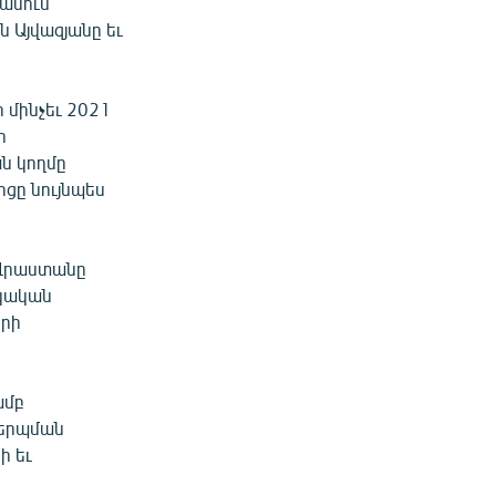
անում
 Այվազյանը եւ
 մինչեւ 2021
ի
ն կողմը
րցը նույնպես
 Վրաստանը
յկական
երի
ամբ
կերպման
ի եւ