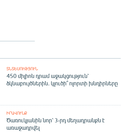
ՏՆՏԵՍՈՒԹՅՈՒՆ
450 միլիոն դրամ աջակցություն՝
ձկնաբույծներին. կլուծի՞ ոլորտի խնդիրները
ԻՐԱՎՈՒՆՔ
Ծառուկյանին նոր՝ 3-րդ մեղադրանքն է
առաջադրվել