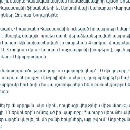
ելու մասին: Համապատասխան համաձայնագիրր այսօր Երեւ
Հայաստանի ֆինանսների եւ էկոնոմիկայի նախարար Վարդան
ընկեր Զուրաբ Նողայդելին:
ագրի, Վրաստանը Հայաստանին ունեցած իր պարտքը կմարի
 է մնացել, սակայն, որպես վարկ վերաձեւակերպված պարտք
ի հարցը: Այն նախատեսված էր տարեկան 4 տոկոս, վրացակա
մ է 3 տոկոսի վրա: Վարդան Խաչատրյանի խոսքերով, այդ հա
երում կկարգավորվի:
անավորվածություն կար, որ պարտքի կեսը՝ 10 մլն դոլարը
յս տարվա ընթացքում: Թբիլիսին, սակայն, դադարեցրել էր հա
րկումը հունիսին հայ պաշտոնյաների հետ բանակցություն
ետո:
ել էր Փարիզյան ակումբին, որպեսզի վերջինիս միջամտությ
ի 13 երկրներին ունեցած իր պարտքը: Պարտքի վերաձեւա
 արդեն կնքվել են մի քանի երկրների, այդ թվում՝ Ադրբեջան
: