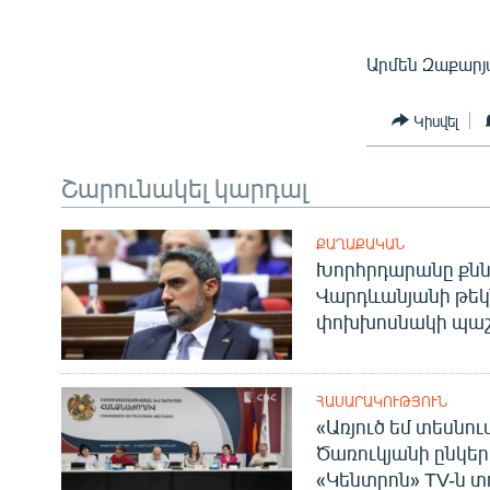
Արմեն Զաքարյ
Կիսվել
Շարունակել կարդալ
ՔԱՂԱՔԱԿԱՆ
Խորհրդարանը քնն
Վարդևանյանի թեկ
փոխխոսնակի պաշ
ՀԱՍԱՐԱԿՈՒԹՅՈՒՆ
«Առյուծ եմ տեսնու
Ծառուկյանի ընկեր
«Կենտրոն» TV-ն տ