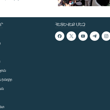
Ր
ՀԵՏԵՎԵՔ ՄԵԶ
ն
ն
յուն
 խնդիր
ան
նետ