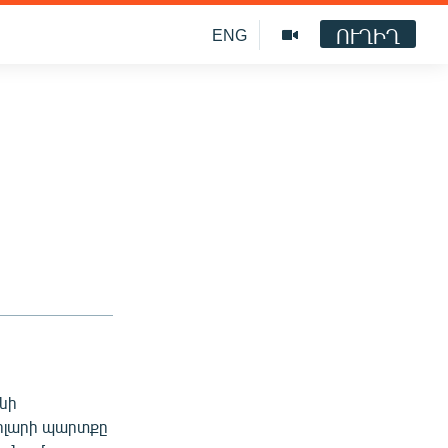
ՈՒՂԻՂ
ENG
նի
դոլարի պարտքը