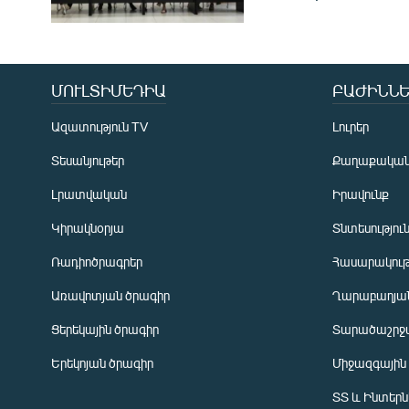
ՄՈՒԼՏԻՄԵԴԻԱ
ԲԱԺԻՆՆԵ
Ազատություն TV
Լուրեր
Տեսանյութեր
Քաղաքակա
Լրատվական
Իրավունք
Կիրակնօրյա
Տնտեսությու
Ռադիոծրագրեր
Հասարակութ
Առավոտյան ծրագիր
Ղարաբաղյան
Ցերեկային ծրագիր
Տարածաշրջ
Հայերեն
Երեկոյան ծրագիր
Միջազգային
English
ՏՏ և Ինտեր