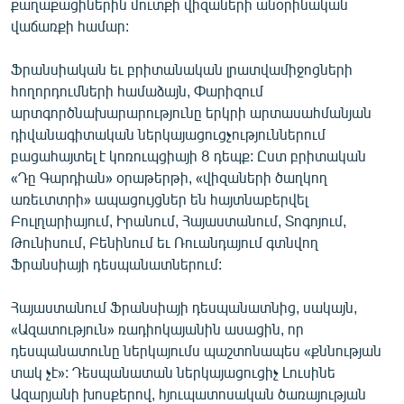
քաղաքացիներին մուտքի վիզաների անօրինական
ՄԻՋԱԶԳԱՅԻՆ
վաճառքի համար:
ՄՇԱԿՈՒՅԹ
Ֆրանսիական եւ բրիտանական լրատվամիջոցների
ՍՊՈՐՏ
հողորդումների համաձայն, Փարիզում
արտգործնախարարությունը երկրի արտասահմանյան
ՄԵԿՆԱԲԱՆՈՒԹՅՈՒՆ
դիվանագիտական ներկայացուցչություններում
ՏՏ ԵՒ ԻՆՏԵՐՆԵՏ
բացահայտել է կոռուպցիայի 8 դեպք: Ըստ բրիտական
«Դը Գարդիան» օրաթերթի, «վիզաների ծաղկող
ԿՈՐՈՆԱՎԻՐՈՒՍ
առեւտտրի» ապացույցներ են հայտնաբերվել
ԱՐԽԻՎ
Բուլղարիայում, Իրանում, Հայաստանում, Տոգոյում,
Թունիսում, Բենինում եւ Ռուանդայում գտնվող
ՏԵՍԱՆՅՈՒԹԵՐ
Ֆրանսիայի դեսպանատներում:
ԲԱՆԱՎԵՃ
Հայաստանում Ֆրանսիայի դեսպանատնից, սակայն,
ՁԳՏԵԼՈՎ ԼԱՎԱԳՈՒՅՆԻՆ
«Ազատություն» ռադիոկայանին ասացին, որ
ՓՈԴՔԱՍԹ
դեսպանատունը ներկայումս պաշտոնապես «քննության
տակ չէ»: Դեսպանատան ներկայացուցիչ Լուսինե
Հայերեն
Ազարյանի խոսքերով, հյուպատոսական ծառայության