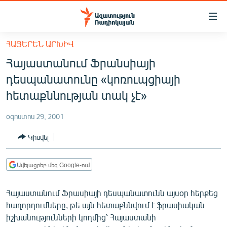
Մատչելիության
հղումներ
Անցնել
ՀԱՅԵՐԵՆ ԱՐԽԻՎ
հիմնական
ԱԶԱՏՈՒԹՅՈՒՆ TV
Հայաստանում Ֆրանսիայի
բովանդակությանը
ՀԱՅԱՍՏԱՆ
Անցնել
դեսպանատունը «կոռուպցիայի
հիմնական
ՔԱՂԱՔԱԿԱՆ
հետաքննության տակ չէ»
մենյուին
ԸՆՏՐՈՒԹՅՈՒՆՆԵՐ 2026
Որոնում
օգոստոս 29, 2001
ԻՐԱՎՈՒՆՔ
Կիսվել
ՀԱՍԱՐԱԿՈՒԹՅՈՒՆ
ՏՆՏԵՍՈՒԹՅՈՒՆ
Ավելացրեք մեզ Google-ում
ՂԱՐԱԲԱՂ
Հայաստանում Ֆրասիայի դեսպանատունն այսօր հերքեց
ՊԱՏԵՐԱԶՄԻ 6 ՇԱԲԱԹՆԵՐԸ
հաղորդումները, թե այն հետաքննվում է ֆրասիական
իշխանությունների կողմից՝ Հայաստանի
ՏԱՐԱԾԱՇՐՋԱՆ