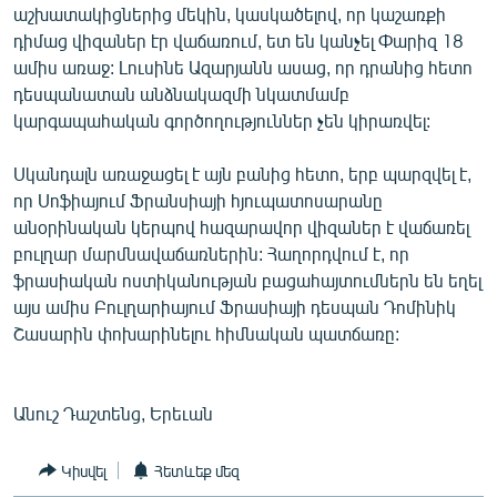
աշխատակիցներից մեկին, կասկածելով, որ կաշառքի
English
դիմաց վիզաներ էր վաճառում, ետ են կանչել Փարիզ 18
Русский
ամիս առաջ: Լուսինե Ազարյանն ասաց, որ դրանից հետո
դեսպանատան անձնակազմի նկատմամբ
կարգապահական գործողություններ չեն կիրառվել:
ՀԵՏԵՎԵՔ ՄԵԶ
Սկանդալն առաջացել է այն բանից հետո, երբ պարզվել է,
որ Սոֆիայում Ֆրանսիայի հյուպատոսարանը
անօրինական կերպով հազարավոր վիզաներ է վաճառել
բուլղար մարմնավաճառներին: Հաղորդվում է, որ
«Ազատության» բոլոր կայքերը
ֆրասիական ոստիկանության բացահայտումներն են եղել
այս ամիս Բուլղարիայում Ֆրասիայի դեսպան Դոմինիկ
Շասարին փոխարինելու հիմնական պատճառը:
Անուշ Դաշտենց, Երեւան
Կիսվել
Հետևեք մեզ