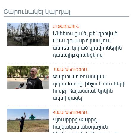
Շարունակել կարդալ
ՄԻՋԱԶԳԱՅԻՆ
Անհետացա՞ծ, թե՞ զոհված․
ՌԴ-ն գումար է խնայում՝
անհետ կորած զինվորներին
դասալիք գրանցելով
ՀԱՍԱՐԱԿՈՒԹՅՈՒՆ
Փախուստ ռուսական
զորամասից. ինչու է ռուսների
հոսքը Հայաստան կրկին
ակտիվացել
ՀԱՍԱՐԱԿՈՒԹՅՈՒՆ
Գյումրիից Փարիզ․
հայկական անօդաչուն