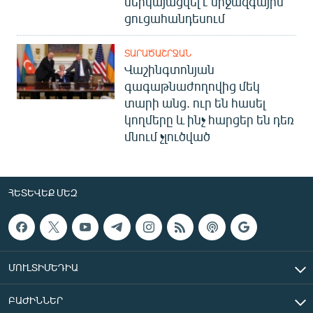
ներկայացվել է միջազգային
ցուցահանդեսում
ՏԱՐԱԾԱՇՐՋԱՆ
Վաշինգտոնյան
գագաթնաժողովից մեկ
տարի անց. ուր են հասել
կողմերը և ինչ հարցեր են դեռ
մնում չլուծված
ՀԵՏԵՎԵՔ ՄԵԶ
ՄՈՒԼՏԻՄԵԴԻԱ
ԲԱԺԻՆՆԵՐ