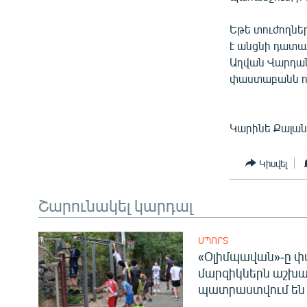
Եթե տուժողնե
է անցնի դատաք
Աղվան Վարդանյ
փաստաբանն ու
Կարինե Քալան
Կիսվել
Շարունակել կարդալ
ՍՊՈՐՏ
«Օլիմպավան»-ը փ
մարզիկներն աշխա
պատրաստվում են 