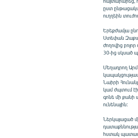
ՄԻՋԱԶԳԱՅԻՆ
հայտարարեց, 
ըստ ընթացակա
ՄՇԱԿՈՒՅԹ
ուղղեին տուժող
ՍՊՈՐՏ
Երեքժամյա ըն
ՄԵԿՆԱԲԱՆՈՒԹՅՈՒՆ
Ստեփան Զաքար
ՏՏ ԵՒ ԻՆՏԵՐՆԵՏ
ժողովից բոլոր
30-ից սկսած 
ԿՈՐՈՆԱՎԻՐՈՒՍ
ԱՐԽԻՎ
Մեղադրող Արմե
կապակցությամ
ՏԵՍԱՆՅՈՒԹԵՐ
Նաիրի Հունանյ
ԲԱՆԱՎԵՃ
կամ ժպտում էի
գոնե մի քանի 
ՁԳՏԵԼՈՎ ԼԱՎԱԳՈՒՅՆԻՆ
ունենային:
ՓՈԴՔԱՍԹ
Ներկայացած մ
դատաքննության
հստակ պատասխ