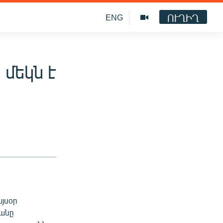
ՈՒՂԻՂ
ENG
մեկն է
այսօր
յանը