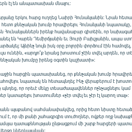
երն էլ են անպատասխան մնալու:
յանը երկու հարց ուղղեց Նաիրի Հունանյանին: Նրան հետաք
ց հետո քննչական խումբ հրավիրելու Հունանյանի նպատակը, 
են Հունանյաններն իրենք հավանաբար գիտեին, որ նախագահ
անել են Կարեն Դեմիրճյանին եւ Յուրի Բախշյանին, ապա ս
րձակել: Այնինչ նույն իսկ օրը բոլորին փորձում էին համոզել,
հույս ունեին, «արդյո՞ք նրանց խոստում չէին տվել արդեն, ո
 քննչական խումբը իրենց օգտին կաշխատի»:
ռաջին հարցին պատասխանեց, որ քննչական խումբ հրավիրել
ահովելու նպատակ են հետապնդել: Ինչ վերաբերում է խոստ
պնդեց, որ որեւէ մեկը տեսաժապավեններ ոչնչացնելու կամ
եր կատարելու խոստումներ «չէր տվել եւ չէր էլ կարող տալ»:
յանն այսքանով սահմանափակվեց, որից հետո նիստը հետաձգ
ում է, որ մի քանի շահագրգիռ տուժողներ, ովքեր ողջ նախաք
գամսյա դատաքննության ընթացքում մի շարք հարցերի պատ
վերջո կներկայանան: