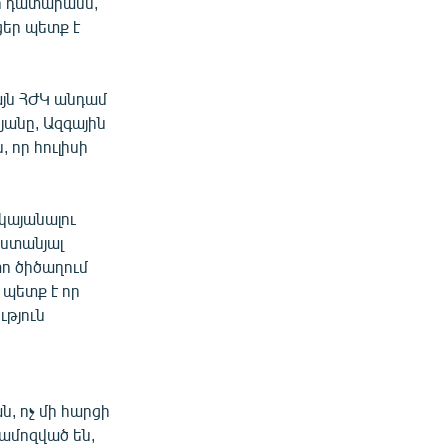
տո դատարանն,
ցեր պետք է
այն ՀԺԿ անդամ
յանը, Ազգային
 որ հուլիսի
կայանալու
աստանյալ
տո ծիծաղում
 պետք է որ
ւթյուն
ն, ոչ մի հարցի
ամոզված են,