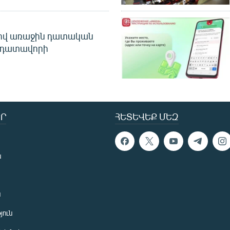
ծով առաջին դատական
 դատավորի
Ր
ՀԵՏԵՎԵՔ ՄԵԶ
ն
ն
յուն