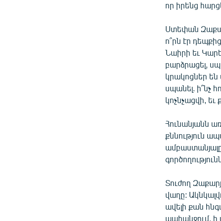
որ իրենց հարց
Ստեփան Զաքար
ո՞րն էր դեպքի
Նաիրի եւ Կար
բարձրացել, սպ
կրակոցներ են ա
սպանել. ի՞նչ 
կոչնչացվի, եւ
Հունանյանն ա
քննություն ապ
ամբաստանյալը 
գործողությունն
Տուժող Զաքար
վաղը: Ակնկալվ
ավելի քան հն
պահանջում, ի 