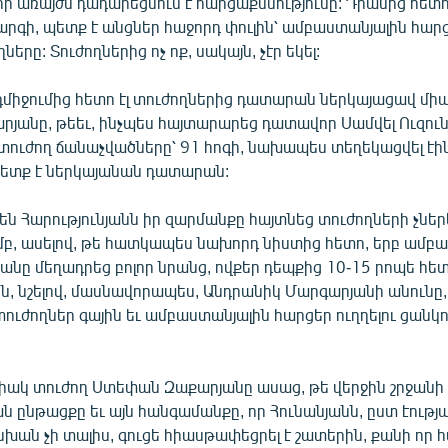
որ առայժմ դադարեցնում է հարցաքննությունը: Դրանից հե
րգի, պետք է անցներ հաջորդ փուլին՝ ամբաստանյալին հար
ները: Տուժողներից ոչ ոք, սակայն, չէր եկել:
դմիջումից հետո էլ տուժողներից դատարան ներկայացավ մի
յանը, թեեւ, ինչպես հայտարարեց դատավոր Սամվել Ուզուն
 տուժող ճանաչվածները՝ 91 հոգի, նախապես տեղեկացվել էին,
պետք է ներկայանան դատարան:
ն Հարությունյանն իր զարմանքը հայտնեց տուժողների չներ
բ, ասելով, թե հատկապես նախորդ նիստից հետո, երբ ամբ
անը մեղադրեց բոլոր նրանց, ովքեր դեպքից 10-15 րոպե հե
ն, նշելով, մասնավորապես, Անդրանիկ Մարգարյանի անունը,
տուժողներ գային եւ ամբաստանյալին հարցեր ուղղելու ցանկո
իակ տուժող Ստեփան Զաքարյանը ասաց, թե վերջին շրջանի
 ընթացքը եւ այն հանգամանքը, որ Հունանյանն, ըստ էությա
ան չի տալիս, գուցե հիասթափեցրել է շատերին, քանի որ հ