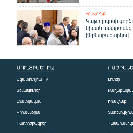
ԻՐԱՎՈՒՆՔ
Կաթողիկոսի գոր
նիստն ավարտվեց
ինքնաբացարկով
ՄՈՒԼՏԻՄԵԴԻԱ
ԲԱԺԻՆՆԵ
Ազատություն TV
Լուրեր
Տեսանյութեր
Քաղաքակա
Լրատվական
Իրավունք
Կիրակնօրյա
Տնտեսությու
Ռադիոծրագրեր
Հասարակութ