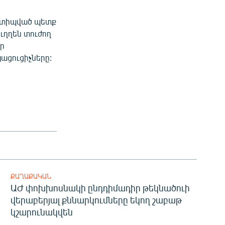
 ստիպված պետք
ուղղեն տուժող
իր
ացուցիչները:
ՔԱՂԱՔԱԿԱՆ
ԱԺ փոխխոսնակի ընդդիմադիր թեկնածուի
վերաբերյալ քննարկումները եկող շաբաթ
կշարունակվեն