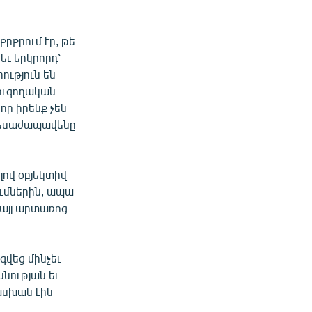
րքրում էր, թե
եւ երկրորդ՝
ություն են
տուգողական
 որ իրենք չեն
ր տեսաժապավենը
ով օբյեկտիվ
ումներին, ապա
 այլ արտառոց
վեց մինչեւ
ննության եւ
ասխան էին