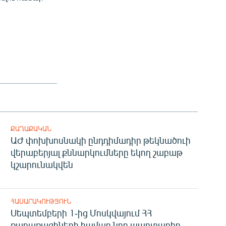
ՔԱՂԱՔԱԿԱՆ
ԱԺ փոխխոսնակի ընդդիմադիր թեկնածուի
վերաբերյալ քննարկումները եկող շաբաթ
կշարունակվեն
ՀԱՍԱՐԱԿՈՒԹՅՈՒՆ
Սեպտեմբերի 1-ից Մոսկվայում ՀՀ
քաղաքացիների համար նոր պարտադիր