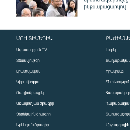
ինքնաբացարկով
ՄՈՒԼՏԻՄԵԴԻԱ
ԲԱԺԻՆՆԵ
Ազատություն TV
Լուրեր
Տեսանյութեր
Քաղաքակա
Լրատվական
Իրավունք
Կիրակնօրյա
Տնտեսությու
Ռադիոծրագրեր
Հասարակութ
Առավոտյան ծրագիր
Ղարաբաղյան
Ցերեկային ծրագիր
Տարածաշրջ
Հայերեն
Երեկոյան ծրագիր
Միջազգային
English