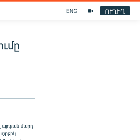
ՈՒՂԻՂ
ENG
ումը
ով այդքան մարդ
աշրջիկ