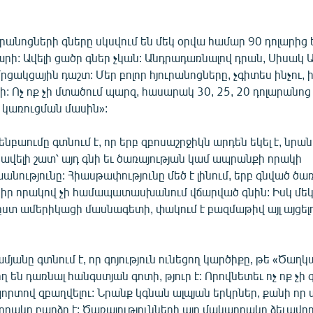
ւրանոցների գները սկսվում են մեկ օրվա համար 90 դոլարից 
լարի: Ավելի ցածր գներ չկան: Անդրադառնալով դրան, Սիսակ
րցակցային դաշտ: Մեր բոլոր հյուրանոցները, չգիտես ինչու, ի
ի: Ոչ ոք չի մտածում պարզ, հասարակ 30, 25, 20 դոլարանոց
 կառուցման մասին»:
նբաումը գտնում է, որ երբ զբոսաշրջիկն արդեն եկել է, նրա
յլ ավելի շատ՝ այդ գնի եւ ծառայության կամ ապրանքի որակի
ւթյունը: Հիասթափությունը մեծ է լինում, երբ գնված ծառ
իր որակով չի համապատասխանում վճարված գնին: Իսկ մեկ
ըստ ամերիկացի մասնագետի, փակում է բազմաթիվ այլ այցել
յանը գտնում է, որ գոյություն ունեցող կարծիքը, թե «Ծաղ
ղ են դառնալ հանգստյան գոտի, թյուր է: Որովնետեւ ոչ ոք չի
որտով զբաղվելու: Նրանք կգնան ալպյան երկրներ, քանի որ 
դակը բարձր է: Ծառայությունների այդ մակարդակը ձեւավոր