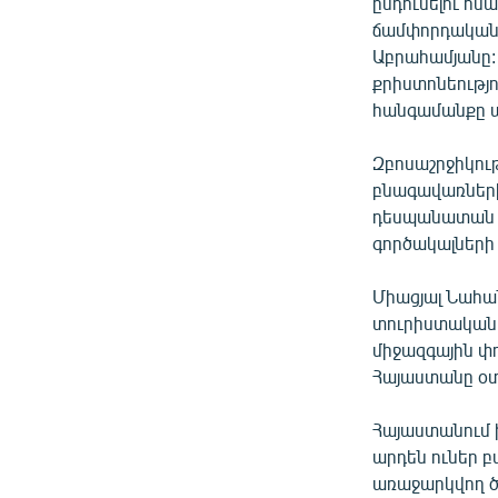
ՄԻՋԱԶԳԱՅԻՆ
ընդունելու հ
ճամփորդական 
ՄՇԱԿՈՒՅԹ
Աբրահամյանը: 
ՍՊՈՐՏ
քրիստոնեությ
հանգամանքը ա
ՄԵԿՆԱԲԱՆՈՒԹՅՈՒՆ
ՏՏ ԵՒ ԻՆՏԵՐՆԵՏ
Զբոսաշրջիկութ
բնագավառների
ԿՈՐՈՆԱՎԻՐՈՒՍ
դեսպանատան հ
ԱՐԽԻՎ
գործակալների
ՏԵՍԱՆՅՈՒԹԵՐ
Միացյալ Նահա
ԲԱՆԱՎԵՃ
տուրիստական 
միջազգային փո
ՁԳՏԵԼՈՎ ԼԱՎԱԳՈՒՅՆԻՆ
Հայաստանը օտ
ՓՈԴՔԱՍԹ
Հայաստանում 
արդեն ուներ բ
առաջարկվող ծ