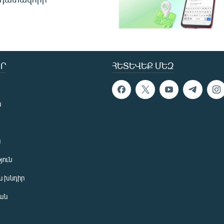
Ր
ՀԵՏԵՎԵՔ ՄԵԶ
ն
ն
յուն
 խնդիր
ան