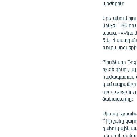
արժեքին:
Երեւանում հյո
մինչեւ 180 դո
ասաց. - «Չկա մ
5 եւ 4 աստղան
հյուրանոցների
Պրոֆեսոր Ռոզե
ոչ թե գինը , ա
համապատասխանո
կամ ապրանքը 
զբոսաշրջիկը, 
ճանապարհը:
Սիսակ Աբրահամ
Դիլիջանը կարո
դահուկային սպ
սերվիսի մակար