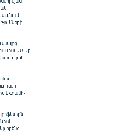
Ամերիկյան
սակ
աստանում
թյունների
ւմնալից
տանում ԱՄՆ-ի
մփորդական
վանից
ուրիզմի
վ է գրավիչ
պրոֆեսորն
նում,
նը իրենց