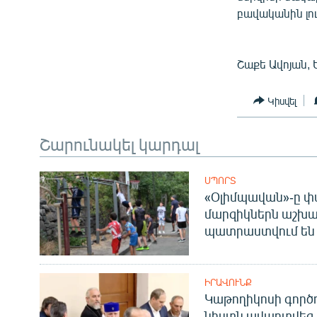
բավականին լու
Շաքե Ավոյան, 
Կիսվել
Շարունակել կարդալ
ՍՊՈՐՏ
«Օլիմպավան»-ը փ
մարզիկներն աշխա
պատրաստվում են 
ԻՐԱՎՈՒՆՔ
Կաթողիկոսի գոր
նիստն ավարտվեց