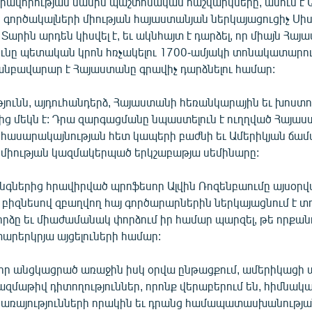
նարավորության մասին պաշտոնական հաշվարկները, ասում է 
գործակալների միության հայաստանյան ներկայացուցիչ Սի
Տարին արդեն կիսվել է, եւ ակնհայտ է դարձել, որ միայն Հայ
ունը պետական կրոն հռչակելու 1700-ամյակի տոնակատարու
նբավարար է Հայաստանը գրավիչ դարձնելու համար:
յունն, այդուհանդերձ, Հայաստանի հեռանկարային եւ խոստո
ց մեկն է: Դրա զարգացմանը նպաստելուն է ուղղված Հայաս
ասարակայնության հետ կապերի բաժնի եւ Ամերիկյան ճա
 միության կազմակերպած երկշաբաթյա սեմինարը:
նգներից հրավիրված պրոֆեսոր Ալվին Ռոզենբաումը այսօր
բիզնեսով զբաղվող հայ գործարարներին ներկայացնում է տ
րձը եւ միաժամանակ փորձում իր համար պարզել, թե որքանո
արերկրյա այցելուների համար:
իր անցկացրած առաջին իսկ օրվա ընթացքում, ամերիկացի 
ազմաթիվ դիտողություններ, որոնք վերաբերում են, հիմնակա
առայությունների որակին եւ դրանց համապատասխանությա