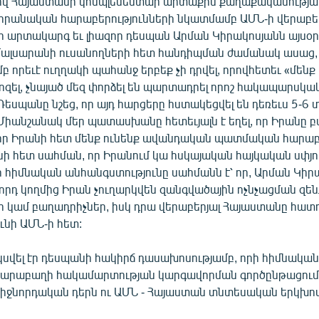
վ Հայաստանի կոմպլեմենտար արտաքին քաղաքականության
յ-իրանական հարաբերությունների նկատմամբ ԱՄՆ-ի վերաբե
ի արտակարգ եւ լիազոր դեսպան Արման Կիրակոսյանն այսօ
լսարանի ուսանողների հետ հանդիպման ժամանակ ասաց, 
 որեւէ ուղղակի պահանջ երբեք չի դրվել, որովհետեւ «մենք
ոզել, չնայած մեզ փորձել են պարտադրել որոշ հակապարսկ
 Դեսպանը նշեց, որ այդ հարցերը հստակեցվել են դեռեւս 5-6
«Միանշանակ մեր պատասխանը հետեւյալն է եղել, որ Իրանը 
, որ Իրանի հետ մենք ունենք ավանդական պատմական հարաբե
նի հետ սահման, որ Իրանում կա հսկայական հայկական սփյու
ի հիմնական անհանգստությունը սահմանն է՝ որ, Արման Կիր
որդ կողմից Իրան չուղարկվեն զանգվածային ոչնչացման զե
 կամ բաղադրիչներ, իսկ դրա վերաբերյալ Հայաստանը հատ
ւնի ԱՄՆ-ի հետ:
կսվել էր դեսպանի հակիրճ դասախոսությամբ, որի հիմնակա
 Ղարաբաղի հակամարտության կարգավորման գործընթացում
իջնորդական դերն ու ԱՄՆ - Հայաստան տնտեսական երկխոսո