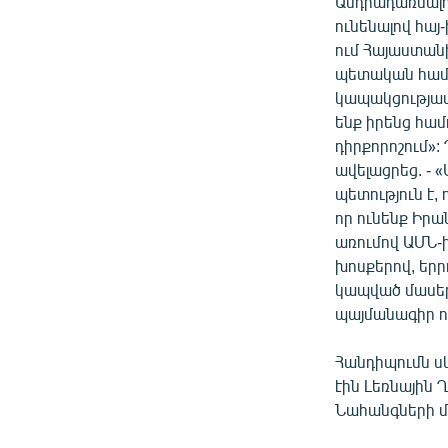
Անդրադառնալո
ՄԻՋԱԶԳԱՅԻՆ
ունենալով հա
ՄՇԱԿՈՒՅԹ
ում Հայաստան
պետական համա
ՍՊՈՐՏ
կապակցությամբ
ՄԵԿՆԱԲԱՆՈՒԹՅՈՒՆ
ենք իրենց համ
դիրքորոշում»:
ՏՏ ԵՒ ԻՆՏԵՐՆԵՏ
ավելացրեց. - 
ԿՈՐՈՆԱՎԻՐՈՒՍ
պետություն է
որ ունենք Իրա
ԱՐԽԻՎ
առումով ԱՄՆ-
ՏԵՍԱՆՅՈՒԹԵՐ
խոսքերով, երր
կապված մասեր
ԲԱՆԱՎԵՃ
պայմանագիր ո
ՁԳՏԵԼՈՎ ԼԱՎԱԳՈՒՅՆԻՆ
Հանդիպումն ս
ՓՈԴՔԱՍԹ
էին Լեռնային
Նահանգների մ