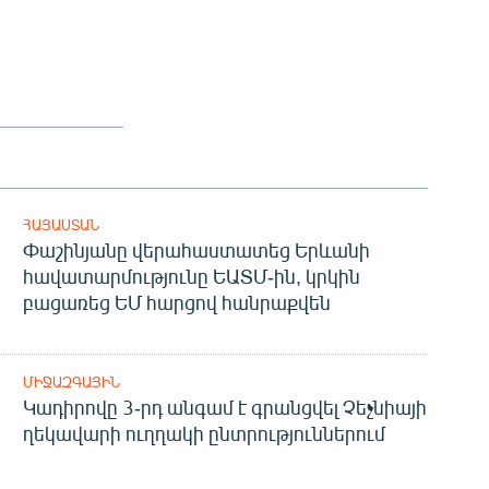
ՀԱՅԱՍՏԱՆ
Փաշինյանը վերահաստատեց Երևանի
հավատարմությունը ԵԱՏՄ-ին, կրկին
բացառեց ԵՄ հարցով հանրաքվեն
ՄԻՋԱԶԳԱՅԻՆ
Կադիրովը 3-րդ անգամ է գրանցվել Չեչնիայի
ղեկավարի ուղղակի ընտրություններում