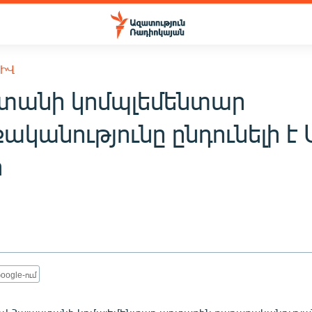
ԽԻՎ
տանի կոմպլեմենտար
կանությունը ընդունելի է
ր
oogle-ում