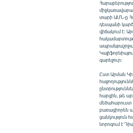
Հարաբերությու
միջկառավարակ
տարի ԱՄՆ-ը Հա
դեսպանի կարծ
վիճակում է: Ա
հակամարտությ
ապրանքաշրջան
Կալիֆորնիայու
գարեջուր:
Ըստ Արման Կի
հաջողություն
ընտրությունն
հարցին, թե ար
մեծահարուստ 
բառացիորեն աս
ցանկություն հ
նորոգում է Դի