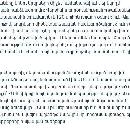
նները երկու երկրների միջեւ համակարգվում է երկկողմ
ան հանձնաժողովը: Վերջինիս գործունեության շրջանակնե
յաստանին տրամադրել է 120 միլիոն դոլարի օգնություն: Այս
իքով, երկրների միջեւ տնտեսական համագործակցությունը 
րման Կիրակոսյանը նշեց, որ ամերիկյան գործարարները խու
ան մեջ ներքաշված երկրում ներդրումներ կատարել: Չնայա
առության չնչին ծավալներին, ամերիկյան շուկայում, հատ
մ, կարելի է տեսնել հայկական ապրանքներ, հիմնականում՝ գ
րակոսյանի, ցեղասպանության ճանաչման անցած տարվա
ները մեծապես պայմանավորված էին ԱՄՆ-ում նախագահակա
երով: Պատասխանելով թուրքական աղբյուրներ վկայակոչած 
դյո՞ք Ամերիկայի հայկական կազմակերպությունները կոչ են 
հայերին հողեր գնել պատմական Արեւմտյան Հայաստանում,
աց հետեւյալը. «Նման բաներ հնարավոր են: Հնարավոր է նա
այտնեն բնակվելու այդտեղ»: Նախկին մի տիգրանակերտցի, օ
արբեքիրի հայկական եկեղեցին: