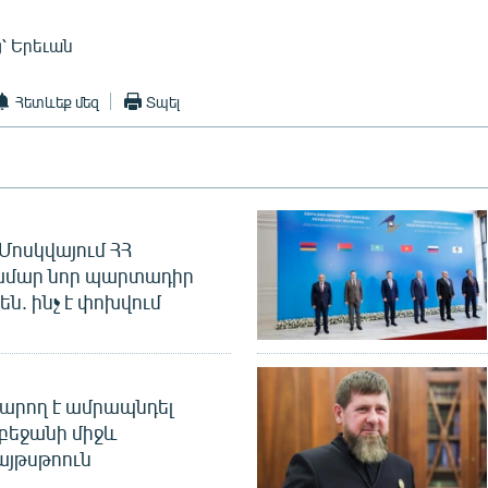
՝ Երեւան
Հետևեք մեզ
Տպել
Մոսկվայում ՀՀ
ամար նոր պարտադիր
ն. ինչ է փոխվում
արող է ամրապնդել
բեջանի միջև
այթսթոուն