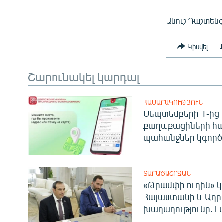
Անուշ Դաշտենց
Կիսվել
Շարունակել կարդալ
ՀԱՍԱՐԱԿՈՒԹՅՈՒՆ
Սեպտեմբերի 1-ից 
քաղաքացիների հ
պահանջներ կգործե
ՏԱՐԱԾԱՇՐՋԱՆ
«Թրամփի ուղին» կ
Հայաստանի և Ադր
խաղաղությունը. Լ