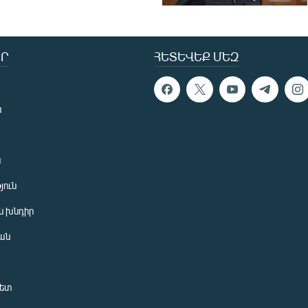
Ր
ՀԵՏԵՎԵՔ ՄԵԶ
ն
ն
յուն
 խնդիր
ան
նետ