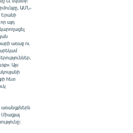
ը եւ նկատի
րմունքը, ԱՄՆ-
ր Երանի
որ այդ
 կարողացել
ական
 տարի առաջ ու
բարեկամ
րություններ,
ռք»: Այս
ակոսյանի
նքի հետ
ուկ
ն առանցքներն
 Միացյալ
ւթյունը: