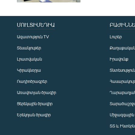
ՄՈՒԼՏԻՄԵԴԻԱ
ԲԱԺԻՆՆԵ
Ազատություն TV
Լուրեր
Տեսանյութեր
Քաղաքակա
Լրատվական
Իրավունք
Կիրակնօրյա
Տնտեսությու
Ռադիոծրագրեր
Հասարակութ
Առավոտյան ծրագիր
Ղարաբաղյան
Ցերեկային ծրագիր
Տարածաշրջ
Հայերեն
Երեկոյան ծրագիր
Միջազգային
English
ՏՏ և Ինտեր
Русский