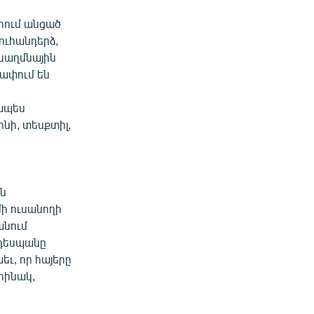
րում անցած
ուհանդերձ,
սաղմնային
սափում են
ծ
կապես
ինի, տեսքտիլ,
ն
մի ուսանողի
անում
 դեսպանը
եւ, որ հայերը
րինակ,