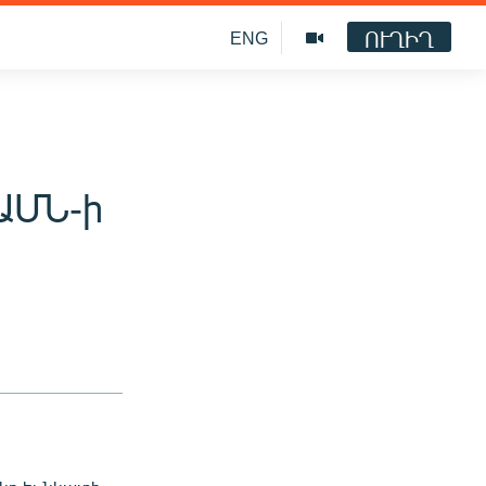
ՈՒՂԻՂ
ENG
 ԱՄՆ-ի