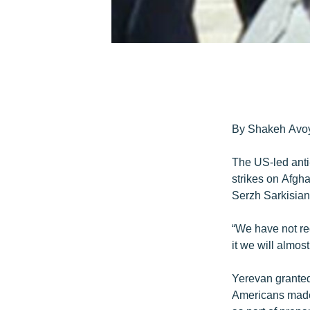
By Shakeh Avo
The US-led anti-
strikes on Afgha
Serzh Sarkisian
“We have not rec
it we will almos
Yerevan granted 
Americans made 