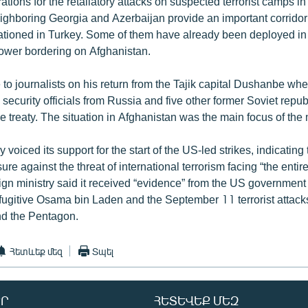
rations for the retaliatory attacks on suspected terrorist camps i
ghboring Georgia and Azerbaijan provide an important corridor 
tationed in Turkey. Some of them have already been deployed in
ower bordering on Afghanistan.
to journalists on his return from the Tajik capital Dushanbe wh
 security officials from Russia and five other former Soviet repub
treaty. The situation in Afghanistan was the main focus of the 
oiced its support for the start of the US-led strikes, indicating 
e against the threat of international terrorism facing “the entire
eign ministry said it received “evidence” from the US government
ugitive Osama bin Laden and the September 11 terrorist attack
nd the Pentagon.
Հետևեք մեզ
Տպել
Ր
ՀԵՏԵՎԵՔ ՄԵԶ