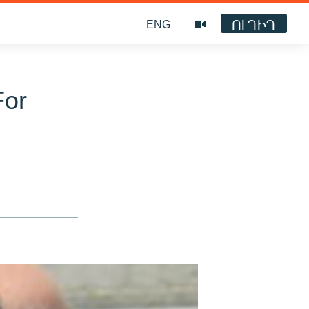
ՈՒՂԻՂ
ENG
For