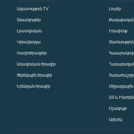
Ազատություն TV
Լուրեր
Տեսանյութեր
Քաղաքակա
Լրատվական
Իրավունք
Կիրակնօրյա
Տնտեսությու
Ռադիոծրագրեր
Հասարակութ
Առավոտյան ծրագիր
Ղարաբաղյան
Ցերեկային ծրագիր
Տարածաշրջ
Հայերեն
Երեկոյան ծրագիր
Միջազգային
English
ՏՏ և Ինտեր
Русский
Մշակույթ
ՀԵՏԵՎԵՔ ՄԵԶ
Արխիվ