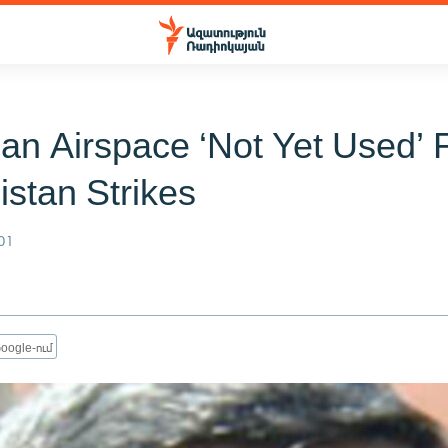
an Airspace ‘Not Yet Used’ 
istan Strikes
01
oogle-ում