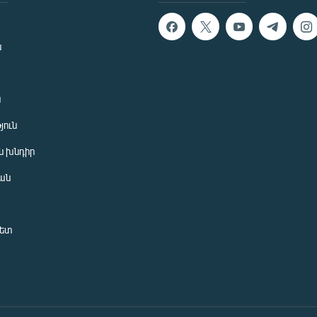
ն
ն
յուն
 խնդիր
ան
նետ