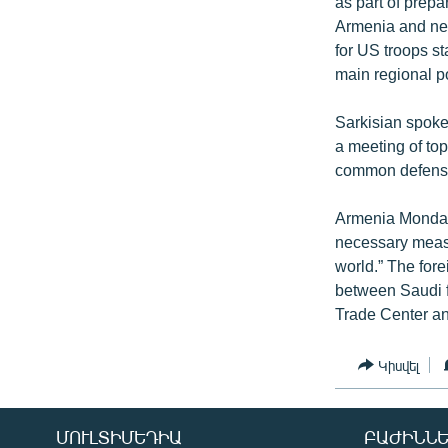
as part of prepa
Armenia and nei
for US troops s
main regional p
Sarkisian spoke 
a meeting of top
common defense 
Armenia Monday v
necessary measur
world.” The for
between Saudi f
Trade Center a
Կիսվել
ՄՈՒԼՏԻՄԵԴԻԱ
ԲԱԺԻՆՆԵ