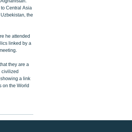
n Afghanistan.
to Central Asia
 Uzbekistan, the
ere he attended
lics linked by a
meeting.
that they are a
 civilized
 showing a link
s on the World