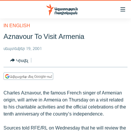
Մատչելիության
հղումներ
Անցնել
IN ENGLISH
հիմնական
ԱԶԱՏՈՒԹՅՈՒՆ TV
Aznavour To Visit Armenia
բովանդակությանը
ՀԱՅԱՍՏԱՆ
Անցնել
սեպտեմբեր 19, 2001
հիմնական
ՔԱՂԱՔԱԿԱՆ
մենյուին
Կիսվել
ԸՆՏՐՈՒԹՅՈՒՆՆԵՐ 2026
Որոնում
ԻՐԱՎՈՒՆՔ
Ավելացրեք մեզ Google-ում
ՀԱՍԱՐԱԿՈՒԹՅՈՒՆ
Charles Aznavour, the famous French singer of Armenian
ՏՆՏԵՍՈՒԹՅՈՒՆ
origin, will arrive in Armenia on Thursday on a visit related
ՂԱՐԱԲԱՂ
to his charitable activities and the official celebrations of the
tenth anniversary of the country’s independence.
ՊԱՏԵՐԱԶՄԻ 6 ՇԱԲԱԹՆԵՐԸ
ՏԱՐԱԾԱՇՐՋԱՆ
Sources told RFE/RL on Wednesday that he will review the