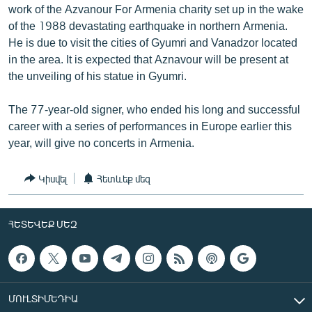
work of the Azvanour For Armenia charity set up in the wake
ՄԻՋԱԶԳԱՅԻՆ
of the 1988 devastating earthquake in northern Armenia.
ՄՇԱԿՈՒՅԹ
He is due to visit the cities of Gyumri and Vanadzor located
in the area. It is expected that Aznavour will be present at
ՍՊՈՐՏ
the unveiling of his statue in Gyumri.
ՄԵԿՆԱԲԱՆՈՒԹՅՈՒՆ
The 77-year-old signer, who ended his long and successful
ՏՏ ԵՒ ԻՆՏԵՐՆԵՏ
career with a series of performances in Europe earlier this
ԿՈՐՈՆԱՎԻՐՈՒՍ
year, will give no concerts in Armenia.
ԱՐԽԻՎ
Կիսվել
Հետևեք մեզ
ՏԵՍԱՆՅՈՒԹԵՐ
ԲԱՆԱՎԵՃ
ՀԵՏԵՎԵՔ ՄԵԶ
ՁԳՏԵԼՈՎ ԼԱՎԱԳՈՒՅՆԻՆ
ՓՈԴՔԱՍԹ
Հայերեն
ՄՈՒԼՏԻՄԵԴԻԱ