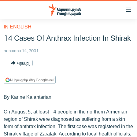
Մատչելիության
հղումներ
Անցնել
IN ENGLISH
հիմնական
ԱԶԱՏՈՒԹՅՈՒՆ TV
14 Cases Of Anthrax Infection In Shirak
բովանդակությանը
ՀԱՅԱՍՏԱՆ
Անցնել
օգոստոս 14, 2001
հիմնական
ՔԱՂԱՔԱԿԱՆ
մենյուին
Կիսվել
ԸՆՏՐՈՒԹՅՈՒՆՆԵՐ 2026
Որոնում
ԻՐԱՎՈՒՆՔ
Ավելացրեք մեզ Google-ում
ՀԱՍԱՐԱԿՈՒԹՅՈՒՆ
By Karine Kalantarian.
ՏՆՏԵՍՈՒԹՅՈՒՆ
ՂԱՐԱԲԱՂ
On August 5, at least 14 people in the northern Armenian
region of Shirak were diagnosed as suffering from a skin
ՊԱՏԵՐԱԶՄԻ 6 ՇԱԲԱԹՆԵՐԸ
form of anthrax infection. The first case was registered in the
ՏԱՐԱԾԱՇՐՋԱՆ
Shirak village of Zaratak. According to local health officials,