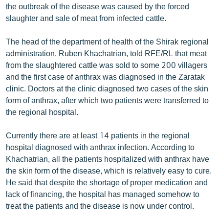
the outbreak of the disease was caused by the forced
ՄԻՋԱԶԳԱՅԻՆ
slaughter and sale of meat from infected cattle.
ՄՇԱԿՈՒՅԹ
The head of the department of health of the Shirak regional
ՍՊՈՐՏ
administration, Ruben Khachatrian, told RFE/RL that meat
ՄԵԿՆԱԲԱՆՈՒԹՅՈՒՆ
from the slaughtered cattle was sold to some 200 villagers
and the first case of anthrax was diagnosed in the Zaratak
ՏՏ ԵՒ ԻՆՏԵՐՆԵՏ
clinic. Doctors at the clinic diagnosed two cases of the skin
ԿՈՐՈՆԱՎԻՐՈՒՍ
form of anthrax, after which two patients were transferred to
the regional hospital.
ԱՐԽԻՎ
ՏԵՍԱՆՅՈՒԹԵՐ
Currently there are at least 14 patients in the regional
hospital diagnosed with anthrax infection. According to
ԲԱՆԱՎԵՃ
Khachatrian, all the patients hospitalized with anthrax have
ՁԳՏԵԼՈՎ ԼԱՎԱԳՈՒՅՆԻՆ
the skin form of the disease, which is relatively easy to cure.
He said that despite the shortage of proper medication and
ՓՈԴՔԱՍԹ
lack of financing, the hospital has managed somehow to
treat the patients and the disease is now under control.
Հայերեն