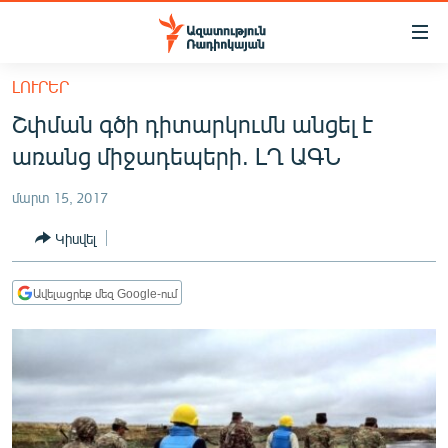
Մատչելիության
հղումներ
Անցնել
ԼՈՒՐԵՐ
հիմնական
ԱԶԱՏՈՒԹՅՈՒՆ TV
Շփման գծի դիտարկումն անցել է
բովանդակությանը
ՀԱՅԱՍՏԱՆ
Անցնել
առանց միջադեպերի. ԼՂ ԱԳՆ
հիմնական
ՔԱՂԱՔԱԿԱՆ
մենյուին
մարտ 15, 2017
ԸՆՏՐՈՒԹՅՈՒՆՆԵՐ 2026
Որոնում
Կիսվել
ԻՐԱՎՈՒՆՔ
ՀԱՍԱՐԱԿՈՒԹՅՈՒՆ
Ավելացրեք մեզ Google-ում
ՏՆՏԵՍՈՒԹՅՈՒՆ
ՂԱՐԱԲԱՂ
ՊԱՏԵՐԱԶՄԻ 6 ՇԱԲԱԹՆԵՐԸ
ՏԱՐԱԾԱՇՐՋԱՆ