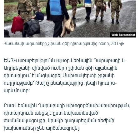
ՄԻՋԱԶԳԱՅԻՆ
ՄՇԱԿՈՒՅԹ
ՍՊՈՐՏ
ՄԵԿՆԱԲԱՆՈՒԹՅՈՒՆ
Համանախագահները շփման գծի դիտարկումից հետո, 2015թ.
ՏՏ ԵՒ ԻՆՏԵՐՆԵՏ
ԵԱՀԿ առաքելությունն այսօր Լեռնային Ղարաբաղի և
ԿՈՐՈՆԱՎԻՐՈՒՍ
Ադրբեջանի զինված ուժերի շփման գծի պլանային
ԱՐԽԻՎ
դիտարկում է անցկացրել Մարտակերտի շրջանի
ուղղությամբ՝ Թալիշ բնակավայրից դեպի հյուսիս-
ՏԵՍԱՆՅՈՒԹԵՐ
արևմուտք։
ԲԱՆԱՎԵՃ
Ըստ Լեռնային Ղարաբաղի արտգործնախարարության,
ՁԳՏԵԼՈՎ ԼԱՎԱԳՈՒՅՆԻՆ
դիտարկումն անցել է ըստ նախատեսված
ՓՈԴՔԱՍԹ
ժամանակացույցի, կրակի դադարեցման ռեժիմի
խախտումներ չեն արձանագրվել:
Հայերեն