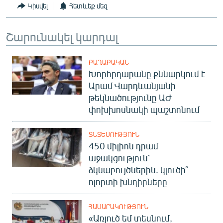
Կիսվել
Հետևեք մեզ
English
Русский
Շարունակել կարդալ
ՀԵՏԵՎԵՔ ՄԵԶ
ՔԱՂԱՔԱԿԱՆ
Խորհրդարանը քննարկում է
Արամ Վարդևանյանի
թեկնածությունը ԱԺ
փոխխոսնակի պաշտոնում
«Ազատության» բոլոր կայքերը
ՏՆՏԵՍՈՒԹՅՈՒՆ
450 միլիոն դրամ
աջակցություն՝
ձկնաբույծներին. կլուծի՞
ոլորտի խնդիրները
ՀԱՍԱՐԱԿՈՒԹՅՈՒՆ
«Առյուծ եմ տեսնում,