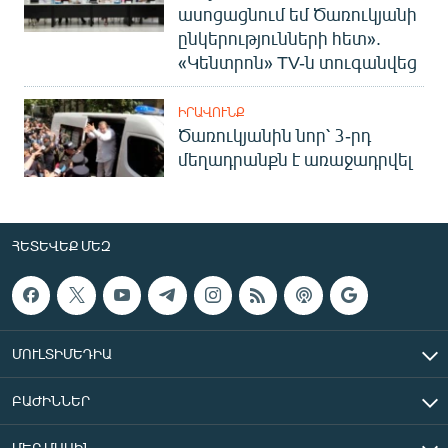
ասոցացնում եմ Ծառուկյանի
ընկերությունների հետ».
«Կենտրոն» TV-ն տուգանվեց
ԻՐԱՎՈՒՆՔ
Ծառուկյանին նոր՝ 3-րդ
մեղադրանքն է առաջադրվել
ՀԵՏԵՎԵՔ ՄԵԶ
ՄՈՒԼՏԻՄԵԴԻԱ
ԲԱԺԻՆՆԵՐ
ՄԵՐ ՄԱՍԻՆ