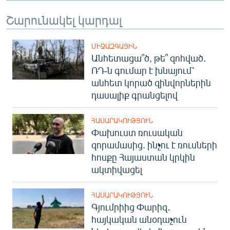
English
Շարունակել կարդալ
Русский
ՄԻՋԱԶԳԱՅԻՆ
ՀԵՏԵՎԵՔ ՄԵԶ
Անհետացա՞ծ, թե՞ զոհված․
ՌԴ-ն գումար է խնայում՝
անհետ կորած զինվորներին
դասալիք գրանցելով
ՀԱՍԱՐԱԿՈՒԹՅՈՒՆ
«Ազատության» բոլոր կայքերը
Փախուստ ռուսական
զորամասից. ինչու է ռուսների
հոսքը Հայաստան կրկին
ակտիվացել
ՀԱՍԱՐԱԿՈՒԹՅՈՒՆ
Գյումրիից Փարիզ․
հայկական անօդաչուն