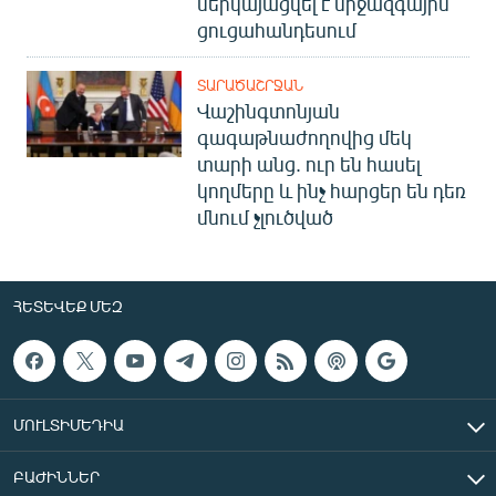
ներկայացվել է միջազգային
ցուցահանդեսում
ՏԱՐԱԾԱՇՐՋԱՆ
Վաշինգտոնյան
գագաթնաժողովից մեկ
տարի անց. ուր են հասել
կողմերը և ինչ հարցեր են դեռ
մնում չլուծված
ՀԵՏԵՎԵՔ ՄԵԶ
ՄՈՒԼՏԻՄԵԴԻԱ
ԲԱԺԻՆՆԵՐ